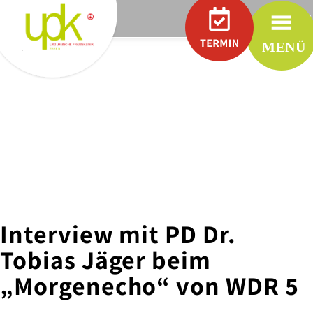
.
RÜTTEN
Praxen
UROLOGIE
IN
RÜTTENSCHEID
UROLOGIE
IN
WERDEN
UROLOGIE
IN
STADTWALD
Interview mit PD Dr.
UROLOGIE
IN
Tobias Jäger beim
MÜLHEIM
„Morgenecho“ von WDR 5
CHARITY
PARTNER