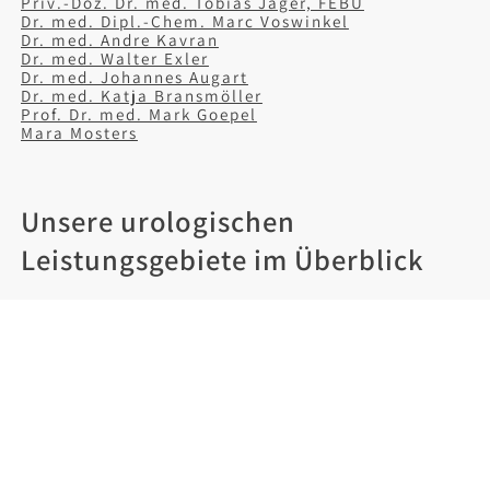
Priv.-Doz. Dr. med. Tobias Jäger, FEBU
Dr. med. Dipl.-Chem. Marc Voswinkel
Dr. med. Andre Kavran
Dr. med. Walter Exler
Dr. med. Johannes Augart
Dr. med. Katja Bransmöller
Prof. Dr. med. Mark Goepel
Mara Mosters
Unsere urologischen
Leistungsgebiete im Überblick
Krebsvorsorge
,
Andrologie
,
Vasektomie
,
Kinderurologie
,
Kontinenztherapie
,
medikamentöse Tumortherapie
,
ambulante
Operationen
,
stationäre Operationen
,
spezielle
Laborleistungen
,
Infertilität / Kinderwunsch
,
Spermauntersuchung
,
Palliativmedizin
,
Störungen
der Geschlechtsidentität
,
Zweitmeinung