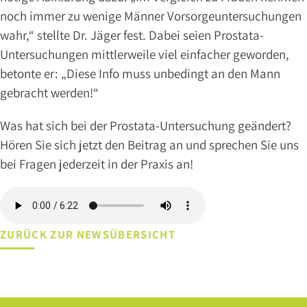
noch immer zu wenige Männer Vorsorgeuntersuchungen
DR.
BRANSMÖLLER
wahr,“ stellte Dr. Jäger fest. Dabei seien Prostata-
PROF.
Untersuchungen mittlerweile viel einfacher geworden,
DR.
betonte er: „Diese Info muss unbedingt an den Mann
MED.
gebracht werden!“
MARK
GOEPEL
Was hat sich bei der Prostata-Untersuchung geändert?
MARA
MOSTERS
Hören Sie sich jetzt den Beitrag an und sprechen Sie uns
bei Fragen jederzeit in der Praxis an!
NLINE
NLOADS
ERMIN
ZURÜCK ZUR NEWSÜBERSICHT
Leistungen