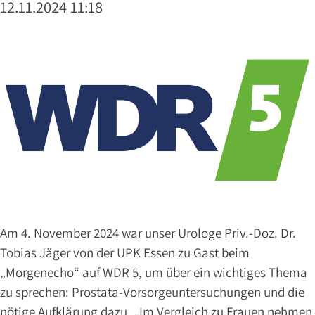
&
12.11.2024 11:18
LINKS
KARRIERE
Ärzte
PRIV.-
DOZ.
DR.
JÄGER
DR.
VOSWINKEL
DR.
Am 4. November 2024 war unser Urologe Priv.-Doz. Dr.
KAVRAN
Tobias Jäger von der UPK Essen zu Gast beim
DR.
„Morgenecho“ auf WDR 5, um über ein wichtiges Thema
EXLER
zu sprechen: Prostata-Vorsorgeuntersuchungen und die
DR.
nötige Aufklärung dazu. „Im Vergleich zu Frauen nehmen
AUGART