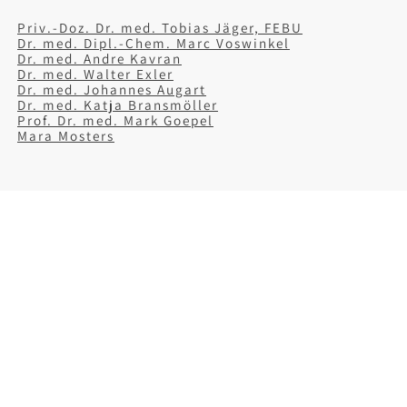
Priv.-Doz. Dr. med. Tobias Jäger, FEBU
Dr. med. Dipl.-Chem. Marc Voswinkel
Dr. med. Andre Kavran
Dr. med. Walter Exler
Dr. med. Johannes Augart
Dr. med. Katja Bransmöller
Prof. Dr. med. Mark Goepel
Mara Mosters
Unsere urologischen
Leistungsgebiete im Überblick
Krebsvorsorge
,
Andrologie
,
Vasektomie
,
Kinderurologie
,
Kontinenztherapie
,
medikamentöse Tumortherapie
,
ambulante
Operationen
,
stationäre Operationen
,
spezielle
Laborleistungen
,
Infertilität / Kinderwunsch
,
Spermauntersuchung
,
Palliativmedizin
,
Störungen
der Geschlechtsidentität
,
Zweitmeinung