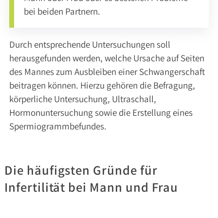
bei beiden Partnern.
DR.
BRANSMÖLLER
PROF.
Durch entsprechende Untersuchungen soll
DR.
MED.
herausgefunden werden, welche Ursache auf Seiten
MARK
des Mannes zum Ausbleiben einer Schwangerschaft
GOEPEL
beitragen können. Hierzu gehören die Befragung,
MARA
körperliche Untersuchung, Ultraschall,
MOSTERS
Hormonuntersuchung sowie die Erstellung eines
Spermiogrammbefundes.
NLINE
NLOADS
ERMIN
Die häufigsten Gründe für
Infertilität bei Mann und Frau
Leistungen