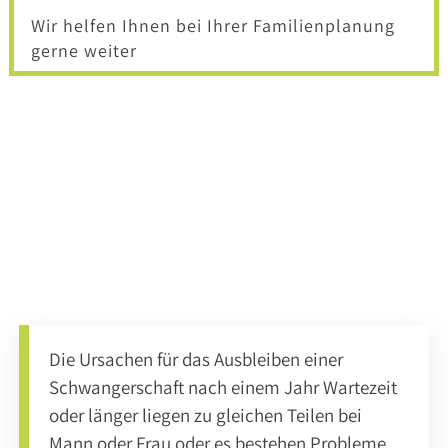
&
LINKS
Wir helfen Ihnen bei Ihrer Familienplanung
gerne weiter
KARRIERE
Ärzte
PRIV.-
DOZ.
DR.
JÄGER
DR.
VOSWINKEL
DR.
KAVRAN
Die Ursachen für das Ausbleiben einer
DR.
Schwangerschaft nach einem Jahr Wartezeit
EXLER
oder länger liegen zu gleichen Teilen bei
DR.
Mann oder Frau oder es bestehen Probleme
AUGART