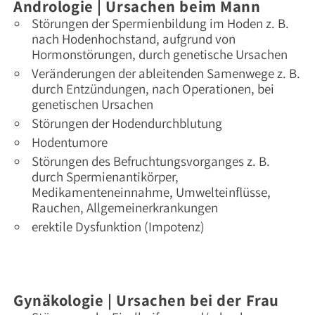
Andrologie | Ursachen beim Mann
NAVIGATION
KREBSVORSORGE
ANDROLOGIE
VASEKTOMIE
KINDERUROLOGIE
KONTINENZTHERAPIE
MEDIKAMENTÖSE
AMBULANTE
STATIONÄRE
SPEZIELLE
INFERTILITÄT
SPERMAUNTERSUCHUNG
PALLIATIVMEDIZIN
STÖRUNGEN
ZWEITMEINUNG
ÜBERSPRINGEN
Störungen der Spermienbildung im Hoden z. B.
TUMORTHERAPIE
OPERATIONEN
OPERATIONEN
LABORLEISTUNGEN
/
DER
nach Hodenhochstand, aufgrund von
KINDERWUNSCH
GESCHLECHTSIDENTITÄT
Hormonstörungen, durch genetische Ursachen
Veränderungen der ableitenden Samenwege z. B.
durch Entzündungen, nach Operationen, bei
IMPRESSUM
genetischen Ursachen
Erklär-
DATENSCHUTZ
Störungen der Hodendurchblutung
Videos
Hodentumore
zu
Störungen des Befruchtungsvorganges z. B.
unterschiedlichen
durch Spermienantikörper,
urologischen
Medikamenteneinnahme, Umwelteinflüsse,
Themenfeldern
Rauchen, Allgemeinerkrankungen
erektile Dysfunktion (Impotenz)
ZU UNSEREM
MEDIACENTER
Gynäkologie | Ursachen bei der Frau