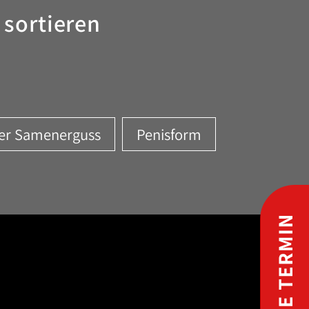
 sortieren
ger Samenerguss
Penisform